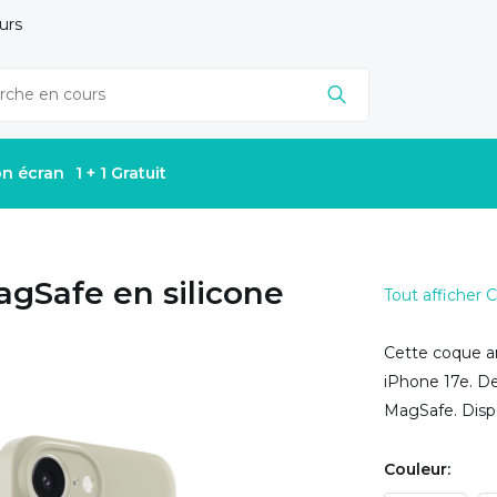
urs
on écran
1 + 1 Gratuit
agSafe en silicone
Tout afficher
Cette coque ar
iPhone 17e. De
MagSafe. Dispo
Couleur: