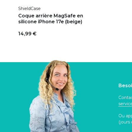
ShieldCase
Coque arrière MagSafe en
silicone iPhone 17e (beige)
14,99 €
Besoi
Contac
servi
Ou ap
(jours