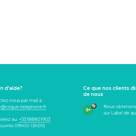
n d'aide?
Ce que nos clients d
de nous
tez-nous par mail à
Nous obtenon
ce@coque
-telephone.fr
9+
sur Label de qu
pelez au:
+33188801903
 ouvrés 09h00-13h00)