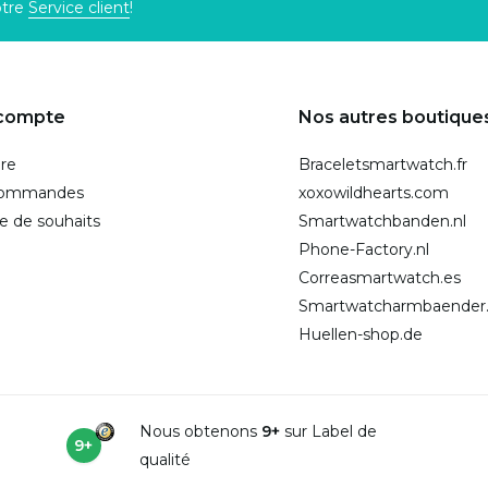
otre
Service client
!
compte
Nos autres boutique
ire
Braceletsmartwatch.fr
commandes
xoxowildhearts.com
te de souhaits
Smartwatchbanden.nl
Phone-Factory.nl
Correasmartwatch.es
Smartwatcharmbaender
Huellen-shop.de
Nous obtenons
9+
sur Label de
9+
qualité