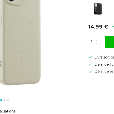
14,99 €
Livraison g
Délai de li
Délai de ré
aluations