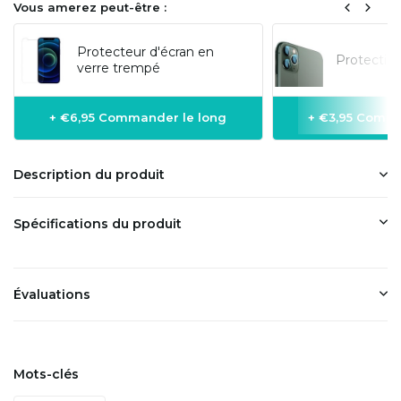
Vous amerez peut-être :
Protecteur d'écran en
Protectio
verre trempé
+ €6,95 Commander le long
+ €3,95 Comma
Description du produit
Spécifications du produit
Évaluations
Mots-clés