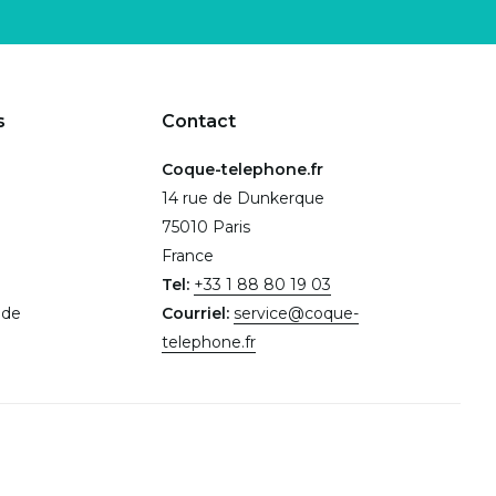
s
Contact
Coque-telephone.fr
14 rue de Dunkerque
75010 Paris
France
Tel:
+33 1 88 80 19 03
.de
Courriel:
service@coque-
telephone.fr