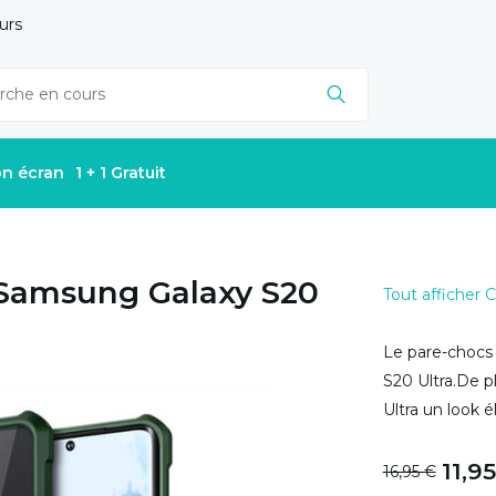
urs
on écran
1 + 1 Gratuit
Samsung Galaxy S20
Tout afficher
Le pare-chocs 
S20 Ultra.De 
Ultra un look é
11,9
16,95 €