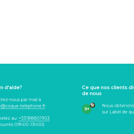
n d'aide?
Ce que nos clients d
de nous
tez-nous par mail à
Nous obtenon
ce@coque
-telephone.fr
9+
sur Label de qu
pelez au:
+33188801903
 ouvrés 09h00-13h00)