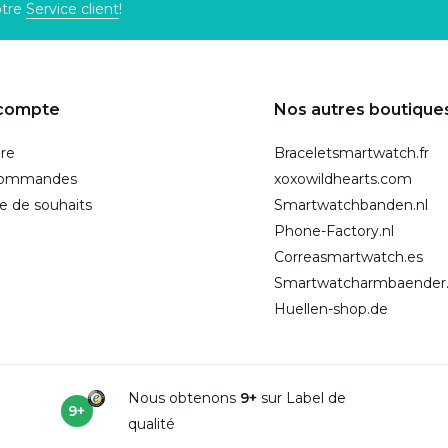
otre
Service client
!
compte
Nos autres boutique
ire
Braceletsmartwatch.fr
commandes
xoxowildhearts.com
te de souhaits
Smartwatchbanden.nl
Phone-Factory.nl
Correasmartwatch.es
Smartwatcharmbaender
Huellen-shop.de
Nous obtenons
9+
sur Label de
9+
qualité