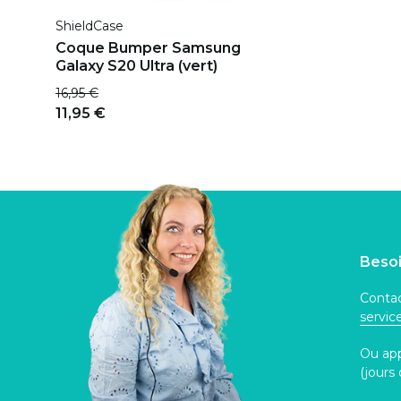
ShieldCase
Coque Bumper Samsung
Galaxy S20 Ultra (vert)
16,95 €
11,95 €
Besoi
Contac
servi
Ou ap
(jours