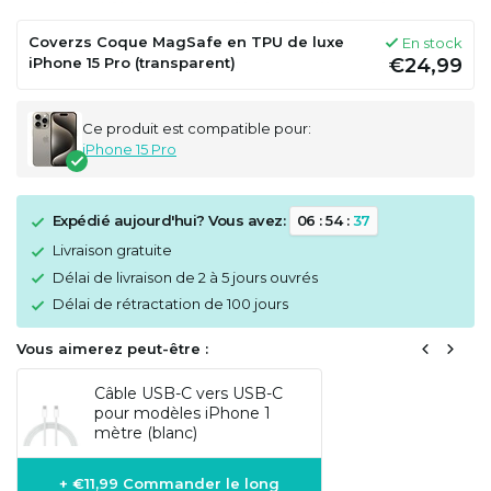
Coverzs Coque MagSafe en TPU de luxe
En stock
iPhone 15 Pro (transparent)
€24,99
Ce produit est compatible pour:
iPhone 15 Pro
Expédié aujourd'hui? Vous avez:
0
6
:
5
4
:
3
6
Livraison gratuite
Délai de livraison de 2 à 5 jours ouvrés
Délai de rétractation de 100 jours
Vous aimerez peut-être :
Câble USB-C vers USB-C
pour modèles iPhone 1
mètre (blanc)
+ €11,99 Commander le long