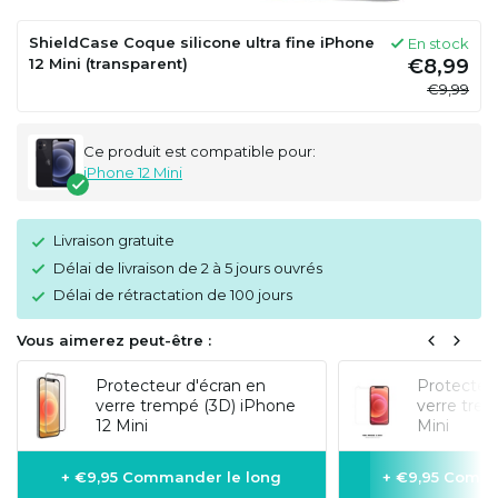
ShieldCase Coque silicone ultra fine iPhone
En stock
12 Mini (transparent)
€8,99
€9,99
Ce produit est compatible pour:
iPhone 12 Mini
Livraison gratuite
Délai de livraison de 2 à 5 jours ouvrés
Délai de rétractation de 100 jours
Vous aimerez peut-être :
Protecteur d'écran en
Protecteur
verre trempé (3D) iPhone
verre tre
12 Mini
Mini
+ €9,95 Commander le long
+ €9,95 Comma