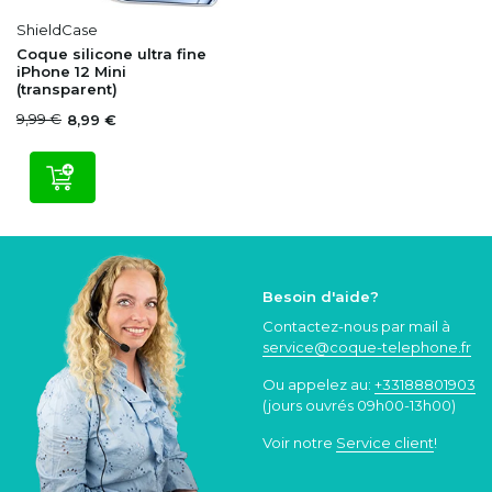
ShieldCase
Coque silicone ultra fine
iPhone 12 Mini
(transparent)
9,99 €
8,99 €
Besoin d'aide?
Contactez-nous par mail à
service@coque
-telephone.fr
Ou appelez au:
+33188801903
(jours ouvrés 09h00-13h00)
Voir notre
Service client
!