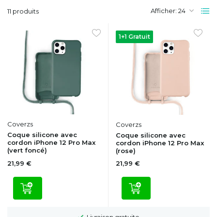
Afficher:
11 produits
1+1 Gratuit
Coverzs
Coverzs
Coque silicone avec
Coque silicone avec
cordon iPhone 12 Pro Max
cordon iPhone 12 Pro Max
(vert foncé)
(rose)
21,99 €
21,99 €
uite
Délai de rétractation de 100 jo