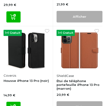
21,99 €
29,99 €
Afficher
1+1 Gratuit
1+1 Gratuit
Coverzs
ShieldCase
Housse iPhone 13 Pro (noir)
Étui de téléphone
portefeuille iPhone 13 Pro
(marron)
20,99 €
14,99 €