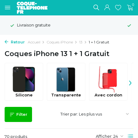
0
Délai de rétractation de 100 jours
Retour
Accueil
Coques iPhone
13
1 + 1 Gratuit
Coques iPhone 13 1 + 1 Gratuit
›
Silicone
Transparente
Avec cordon
Trier par:
Filter
Afficher:
70 produits