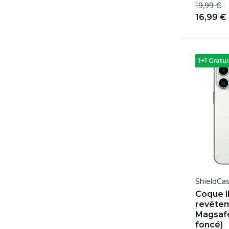
19,99 €
16,99 €
1+1 Gratui
ShieldCa
Coque i
revêtem
Magsafe
foncé)