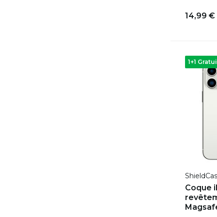
14,99 €
1+1 Gratui
ShieldCa
Coque i
revêtem
Magsafe