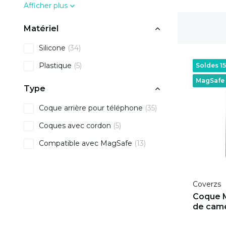
Afficher plus
Livraison gratuite
Matériel
Silicone
(34)
Plastique
(5)
Soldes 1
MagSafe
Type
Coque arrière pour téléphone
(35)
Coques avec cordon
(5)
Compatible avec MagSafe
(13)
Coverzs
Coque 
de camé