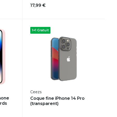
17,99 €
1+1 Gratuit
Ceezs
hone
Coque fine iPhone 14 Pro
rds
(transparent)