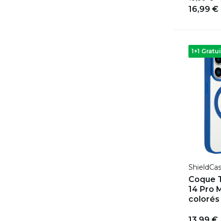
16,99 €
1+1 Gratui
ShieldCa
Coque T
14 Pro 
colorés 
13,99 €