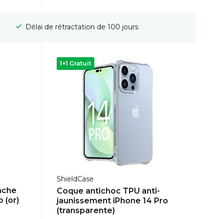
Livraison gratuite
1+1 Gratuit
ShieldCase
ache
Coque antichoc TPU anti-
 (or)
jaunissement iPhone 14 Pro
(transparente)