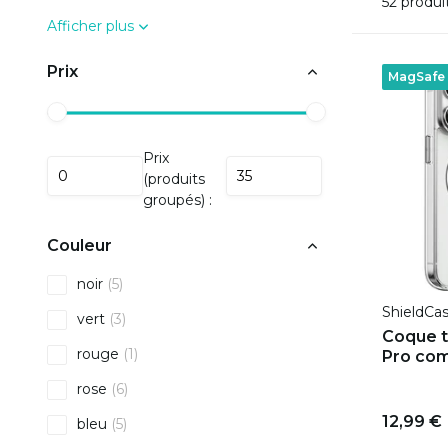
52 produi
Afficher plus
Prix
MagSafe
Prix
(produits
groupés) :
Couleur
noir
(5)
ShieldCa
vert
(3)
Coque t
rouge
(1)
Pro com
rose
(6)
12,99 €
bleu
(5)