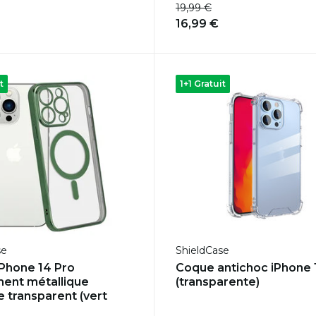
19,99 €
16,99 €
t
1+1 Gratuit
se
ShieldCase
Phone 14 Pro
Coque antichoc iPhone 
ent métallique
(transparente)
 transparent (vert