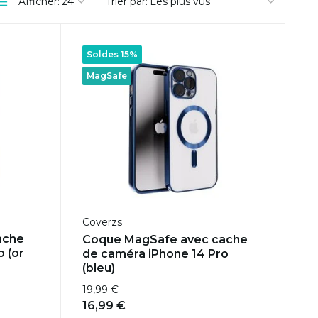
Afficher:
Trier par:
Soldes 15%
MagSafe
Coverzs
ache
Coque MagSafe avec cache
 (or
de caméra iPhone 14 Pro
(bleu)
19,99 €
16,99 €