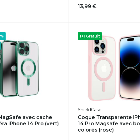
13,99 €
5%
1+1 Gratuit
ShieldCase
MagSafe avec cache
Coque Transparente iP
ra iPhone 14 Pro (vert)
14 Pro Magsafe avec bo
colorés (rose)