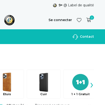
9+
@ Label de qualité
0
Se connecter
Contact
S'inscrire
›
Etuis
Cuir
1 + 1 Gratuit