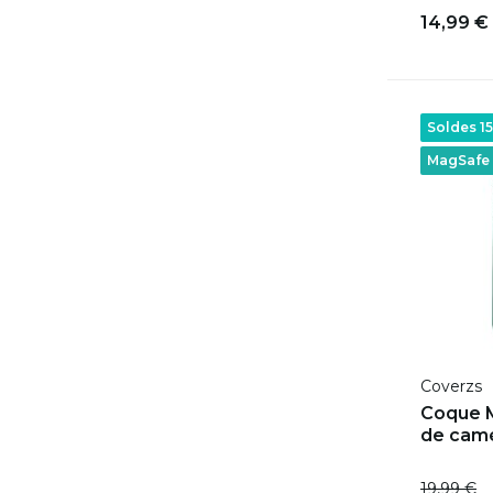
14,99 €
Soldes 1
MagSafe
Coverzs
Coque 
de camé
19,99 €