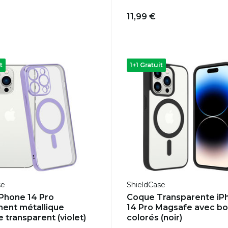
11,99 €
t
1+1 Gratuit
se
ShieldCase
Phone 14 Pro
Coque Transparente iP
ent métallique
14 Pro Magsafe avec bo
 transparent (violet)
colorés (noir)