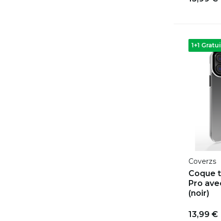
1+1 Gratui
Coverzs
Coque t
Pro ave
(noir)
13,99 €