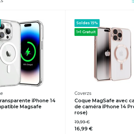
ts
Soldes 15%
1+1 Gratuit
se
Coverzs
ransparente iPhone 14
Coque MagSafe avec c
patible Magsafe
de caméra iPhone 14 Pro
rose)
19,99 €
16,99 €