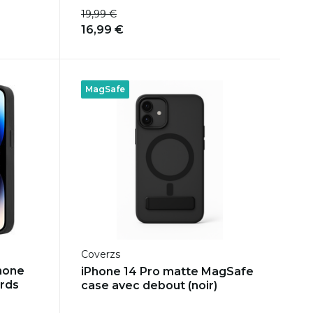
19,99 €
16,99 €
MagSafe
Coverzs
hone
iPhone 14 Pro matte MagSafe
rds
case avec debout (noir)