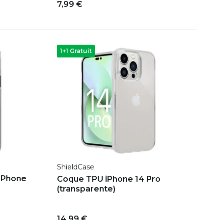
7,99 €
1+1 Gratuit
ShieldCase
iPhone
Coque TPU iPhone 14 Pro
(transparente)
14,99 €