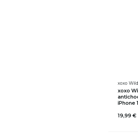
xoxo Wil
xoxo Wi
antichoc
iPhone 
19,99 €