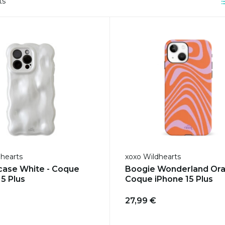
ts
dhearts
xoxo Wildhearts
case White - Coque
Boogie Wonderland Ora
15 Plus
Coque iPhone 15 Plus
27,99 €