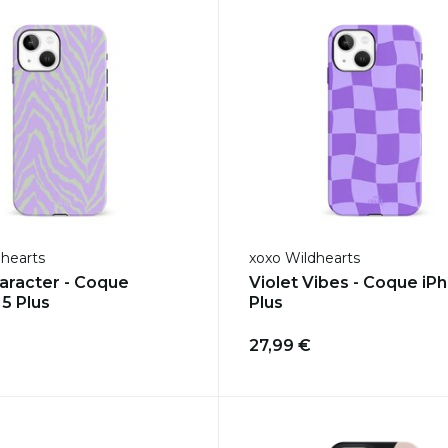
dhearts
xoxo Wildhearts
aracter - Coque
Violet Vibes - Coque iP
15 Plus
Plus
27,99 €