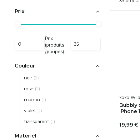
33 produi
Prix
Prix
(produits
groupés) :
Couleur
noir
(2)
rose
(2)
xoxo Wil
marron
(1)
Bubbly 
violet
(1)
iPhone 
transparent
(1)
19,99 €
Matériel