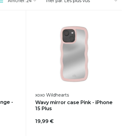
Afficher:
Trier par:
xoxo Wildhearts
nge -
Wavy mirror case Pink - iPhone
15 Plus
19,99 €