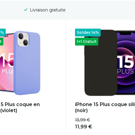
Délai de rétractation de 100 jours
4%
Soldes 14%
t
1+1 Gratuit
15 Plus coque en
iPhone 15 Plus coque sil
(violet)
(noir)
13,99 €
11,99 €