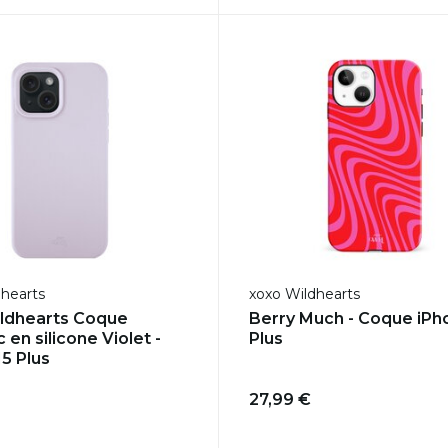
dhearts
xoxo Wildhearts
ldhearts Coque
Berry Much - Coque iPh
 en silicone Violet -
Plus
15 Plus
27,99 €