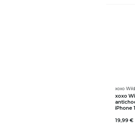
xoxo Wil
xoxo Wi
antichoc
iPhone 
19,99 €