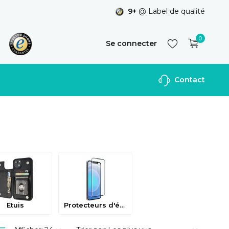
9+
@ Label de qualité
0
Se connecter
Contact
S'inscrire
Etuis
Protecteurs d'écran