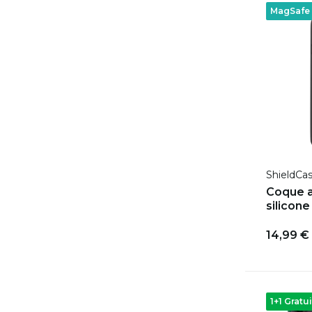
MagSafe
ShieldCa
Coque a
silicone
14,99 €
1+1 Gratui