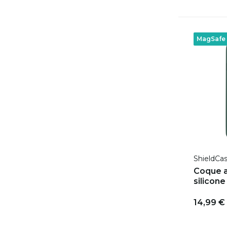
MagSafe
ShieldCa
Coque a
silicone
14,99 €