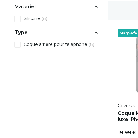
Matériel
Délai de rétractation de 100 jours
Silicone
(8)
Type
MagSafe
Coque arrière pour téléphone
(8)
Coverzs
Coque M
luxe iPh
19,99 €