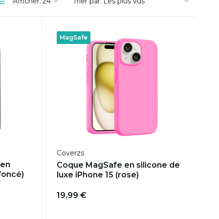
Afficher:
Trier par:
MagSafe
Coverzs
 en
Coque MagSafe en silicone de
 foncé)
luxe iPhone 15 (rose)
19,99 €