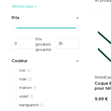
90 produi
Afficher plus
Prix
Prix
(produits
groupés) :
Couleur
noir
(2)
ShieldCa
rose
(2)
Coque i
marron
(1)
pour té
violet
(1)
9,99 €
transparent
(1)