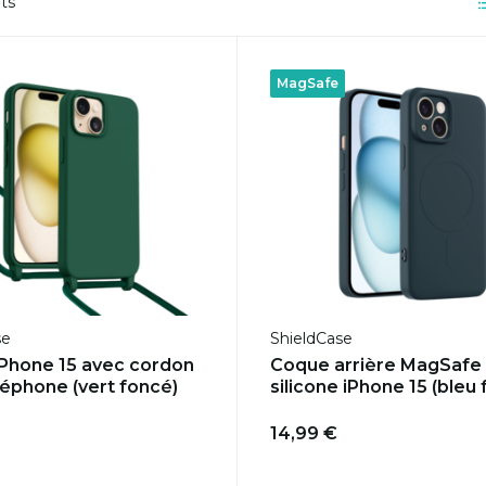
ts
MagSafe
se
ShieldCase
Phone 15 avec cordon
Coque arrière MagSafe
léphone (vert foncé)
silicone iPhone 15 (bleu
14,99 €