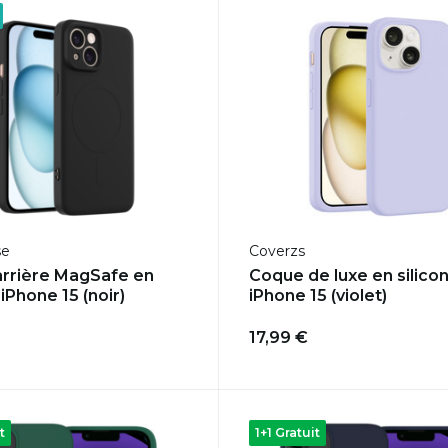
se
Coverzs
rrière MagSafe en
Coque de luxe en silico
 iPhone 15 (noir)
iPhone 15 (violet)
17,99 €
t
1+1 Gratuit