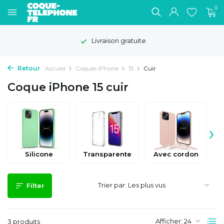
0
Livraison gratuite
Retour
Accueil
Coques iPhone
15
Cuir
Coque iPhone 15 cuir
›
Silicone
Transparente
Avec cordon
Trier par:
Filter
Afficher:
3 produits