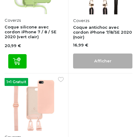
Coverzs
Coverzs
Coque silicone avec
Coque antichoc avec
cordon iPhone 7 / 8 / SE
cordon iPhone 7/8/SE 2020
2020 (vert clair)
(noir)
16,99 €
20,99 €
Afficher
1+1 Gratuit
Coverzs