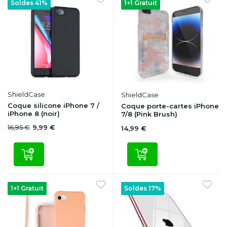
Soldes 41%
1+1 Gratuit
ShieldCase
ShieldCase
Coque silicone iPhone 7 /
Coque porte-cartes iPhone
iPhone 8 (noir)
7/8 (Pink Brush)
16,95 €
9,99 €
14,99 €
1+1 Gratuit
Soldes 17%