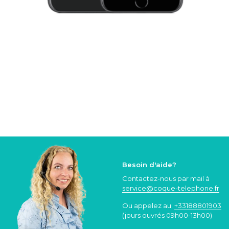
Besoin d'aide?
Contactez-nous par mail à
service@coque
-telephone.fr
Ou appelez au:
+33188801903
(jours ouvrés 09h00-13h00)