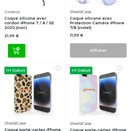
Coverzs
ShieldCase
Coque silicone avec
Coque silicone avec
cordon iPhone 7 / 8 / SE
Protection Caméra iPhone
2020 (noir)
7/8 (violet)
11,99 €
21,99 €
Afficher
1+1 Gratuit
1+1 Gratuit
ShieldCase
ShieldCase
Coque porte-cartes iPhone
Coque porte-cartes iPhone