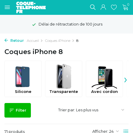
0
Délai de rétractation de 100 jours
Retour
Accueil
Coques iPhone
8
Coques iPhone 8
›
Silicone
Transparente
Avec cordon
Trier par:
Filter
Afficher:
71 produits