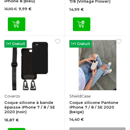
iPhone 8 (bleu)
7/8 (Vintage Flower)
16,95 €
9,99 €
14,99 €
1+1 Gratuit
1+1 Gratuit
Coverzs
ShieldCase
Coque silicone à bande
Coque silicone Pantone
épaisse iPhone 7 / 8 / SE
iPhone 7 / 8 / SE 2020
2020 (noir)
(beige)
14,40 €
16,87 €