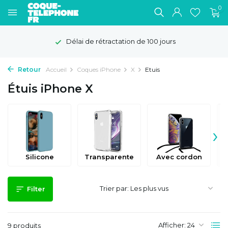
0
Délai de rétractation de 100 jours
Retour
Accueil
Coques iPhone
X
Etuis
Étuis iPhone X
›
Silicone
Transparente
Avec cordon
Trier par:
Filter
Afficher:
9 produits