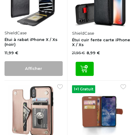
ShieldCase
ShieldCase
Étui à rabat iPhone X / Xs
Étui cuir fente carte iPhone
(noir)
X / Xs
11,99 €
21,95 €
8,99 €
Afficher
1+1 Gratuit