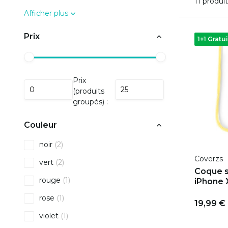
11 produi
Afficher plus
Prix
1+1 Gratui
Prix
(produits
groupés) :
Couleur
noir
(2)
Coverzs
vert
(2)
Coque s
rouge
(1)
iPhone X
rose
(1)
19,99 €
violet
(1)