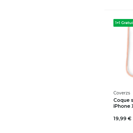
1+1 Gratui
Coverzs
Coque s
iPhone X
19,99 €