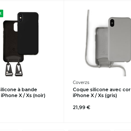
t
Coverzs
ilicone à bande
Coque silicone avec co
iPhone X / Xs (noir)
iPhone X / Xs (gris)
21,99 €