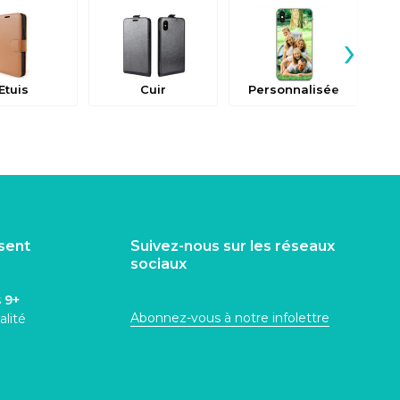
›
Etuis
Cuir
Personnalisée
isent
Suivez-nous sur les réseaux
sociaux
s
9+
Abonnez-vous à notre infolettre
alité