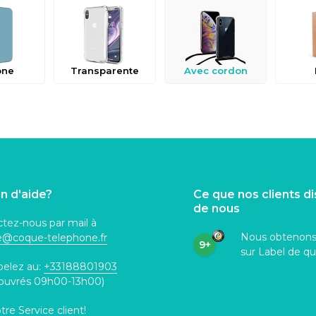
one
Transparente
Avec cordon
n d'aide?
Ce que nos clients d
de nous
tez-nous par mail à
Nous obtenon
ce@coque
-telephone.fr
9+
sur Label de qu
pelez au:
+33188801903
 ouvrés 09h00-13h00)
otre
Service client
!