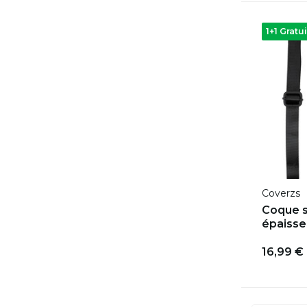
1+1 Gratui
Coverzs
Coque s
épaisse 
16,99 €