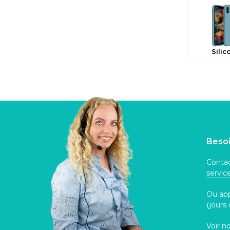
Silic
Besoi
Contac
servi
Ou ap
(jours
Voir n