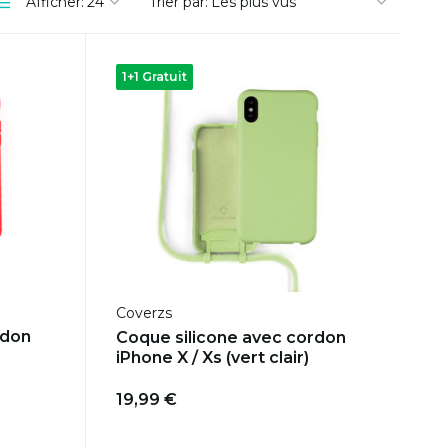
Afficher:
Trier par:
1+1 Gratuit
Coverzs
rdon
Coque silicone avec cordon
iPhone X / Xs (vert clair)
19,99 €