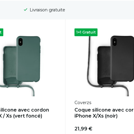
Délai de rétractation de 100 jours
t
1+1 Gratuit
Coverzs
ilicone avec cordon
Coque silicone avec co
 / Xs (vert foncé)
iPhone X/Xs (noir)
21,99 €