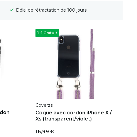
Livraison gratuite
1+1 Gratuit
Coverzs
rdon
Coque avec cordon iPhone X /
Xs (transparent/violet)
16,99 €