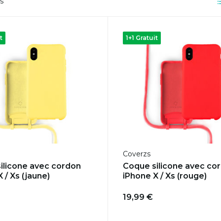
ts
t
1+1 Gratuit
Coverzs
ilicone avec cordon
Coque silicone avec co
 / Xs (jaune)
iPhone X / Xs (rouge)
19,99 €