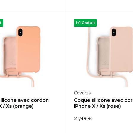
t
1+1 Gratuit
Coverzs
ilicone avec cordon
Coque silicone avec co
 / Xs (orange)
iPhone X / Xs (rose)
21,99 €