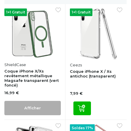
1+1 Gratuit
1+1 Gratuit
ShieldCase
Ceezs
Coque iPhone X/Xs
Coque iPhone X / Xs
revêtement métallique
antichoc (transparent)
Magsafe transparent (vert
foncé)
16,99 €
7,99 €
Afficher
Soldes 17%