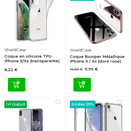
ShieldCase
ShieldCase
Coque en silicone TPU
Coque Bumper Métallique
iPhone X/Xs (transparente)
iPhone X / Xs (doré rose)
14,50 €
11,99 €
8,22 €
1+1 Gratuit
Soldes 29%