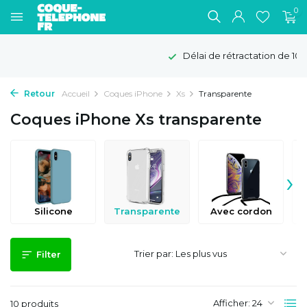
0
Délai de rétractation de 100 jours
Retour
Accueil
Coques iPhone
Xs
Transparente
Coques iPhone Xs transparente
›
Silicone
Transparente
Avec cordon
Trier par:
Filter
Afficher:
10 produits