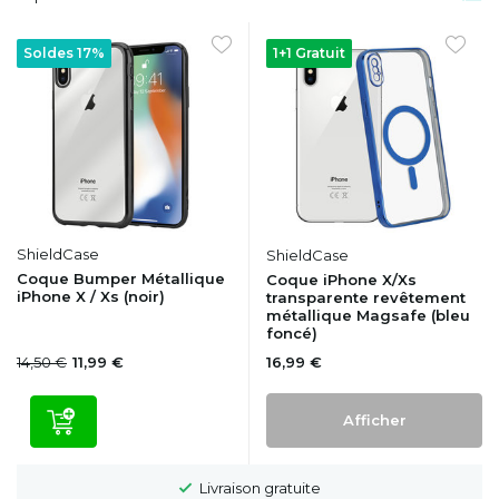
Soldes 17%
1+1 Gratuit
ShieldCase
ShieldCase
Coque Bumper Métallique
Coque iPhone X/Xs
iPhone X / Xs (noir)
transparente revêtement
métallique Magsafe (bleu
foncé)
14,50 €
16,99 €
11,99 €
Afficher
Livraison gratuite