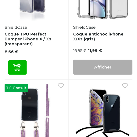
ShieldCase
ShieldCase
Coque TPU Perfect
Coque antichoc iPhone
Bumper iPhone X / Xs
X/Xs (gris)
(transparent)
16,95 €
11,99 €
8,66 €
Afficher
1+1 Gratuit