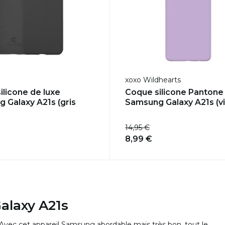
xoxo Wildhearts
ilicone de luxe
Coque silicone Pantone
 Galaxy A21s (gris
Samsung Galaxy A21s (vi
14,95 €
8,99 €
alaxy A21s
 Avec cet appareil Samsung abordable mais très bon, tout le