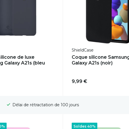
ShieldCase
ilicone de luxe
Coque silicone Samsun
 Galaxy A21s (bleu
Galaxy A21s (noir)
9,99 €
Livraison gratuite
40%
Soldes 40%