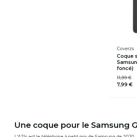
Coverzs
Coque s
Samsung
foncé)
11,99 €
7,99 €
Une coque pour le Samsung G
L'A21s est le téléphone à petit prix de Samsung de 2020.