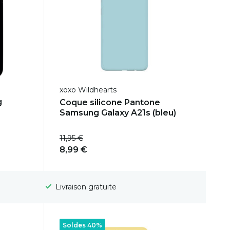
xoxo Wildhearts
g
Coque silicone Pantone
Samsung Galaxy A21s (bleu)
11,95 €
8,99 €
Délai de rétractation de 100 jours
Soldes 40%