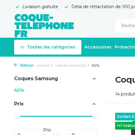
Livraison gratuite
Délai de rétractation de 100 jo
Toutes les catégories
Accessoires
Protecti
Retour
Accueil
Coques Samsung
A21s
Coqu
Coques Samsung
A21s
14 produi
Prix
Soldes 
1+1 Gratui
Prix