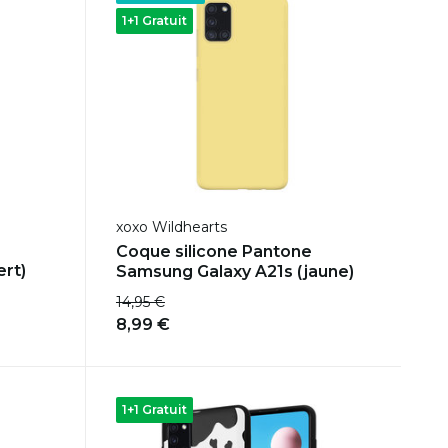
1+1 Gratuit
xoxo Wildhearts
Coque silicone Pantone
ert)
Samsung Galaxy A21s (jaune)
14,95 €
8,99 €
1+1 Gratuit