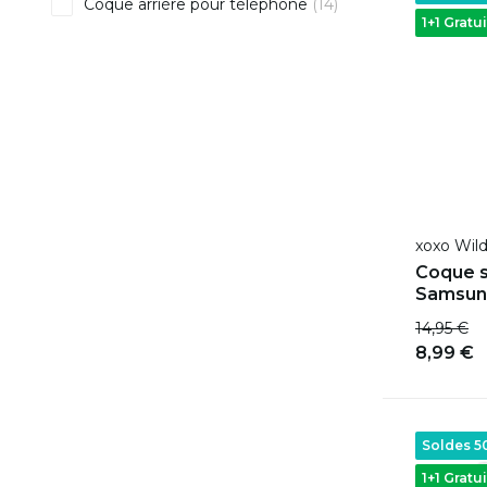
Coque arrière pour téléphone
(14)
1+1 Gratui
xoxo Wil
Coque s
Samsung
14,95 €
8,99 €
Soldes 
1+1 Gratui