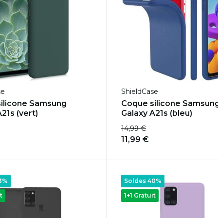
se
ShieldCase
ilicone Samsung
Coque silicone Samsun
21s (vert)
Galaxy A21s (bleu)
14,99 €
11,99 €
33%
Soldes 40%
t
1+1 Gratuit