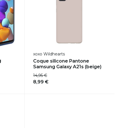
xoxo Wildhearts
g
Coque silicone Pantone
Samsung Galaxy A21s (beige)
14,95 €
8,99 €