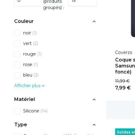
(produits
groupés) :
Couleur
noir
(1)
vert
(2)
Coverzs
rouge
(1)
Coque s
rose
(1)
Samsung
foncé)
bleu
(3)
11,99 €
Afficher plus
7,99 €
Matériel
Délai de rétractation de 100 jours
Silicone
(14)
Type
Soldes 