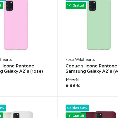
t
1+1 Gratuit
dhearts
xoxo Wildhearts
ilicone Pantone
Coque silicone Pantone
 Galaxy A21s (rose)
Samsung Galaxy A21s (v
14,95 €
8,99 €
50%
Soldes 50%
t
1+1 Gratuit