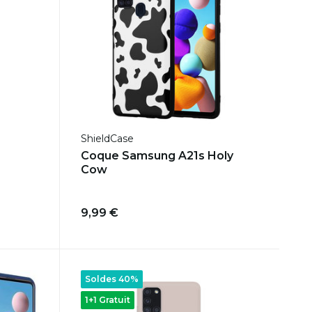
ShieldCase
Coque Samsung A21s Holy
Cow
9,99 €
Soldes 40%
1+1 Gratuit