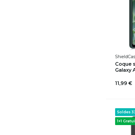
ShieldCa
Coque s
Galaxy A
11,99 €
Soldes 
1+1 Gratui