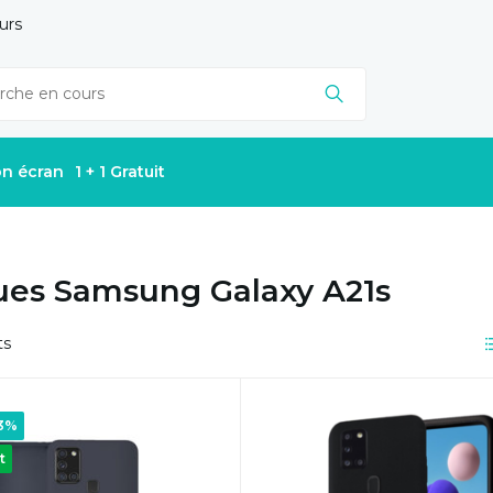
urs
on écran
1 + 1 Gratuit
es Samsung Galaxy A21s
ts
33%
t