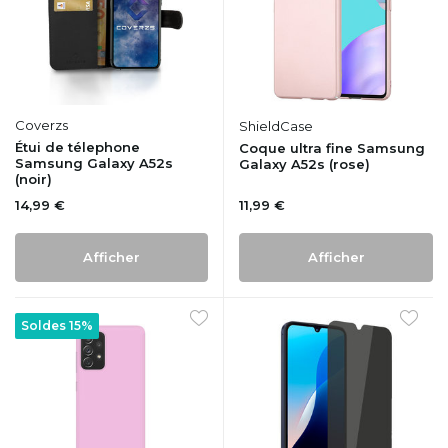
Coverzs
ShieldCase
Étui de télephone
Coque ultra fine Samsung
Samsung Galaxy A52s
Galaxy A52s (rose)
(noir)
14,99 €
11,99 €
Afficher
Afficher
Soldes 15%