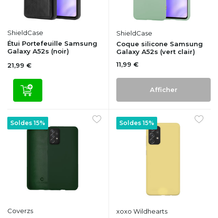
ShieldCase
ShieldCase
Étui Portefeuille Samsung
Coque silicone Samsung
Galaxy A52s (noir)
Galaxy A52s (vert clair)
11,99 €
21,99 €
Afficher
Soldes 15%
Soldes 15%
Coverzs
xoxo Wildhearts