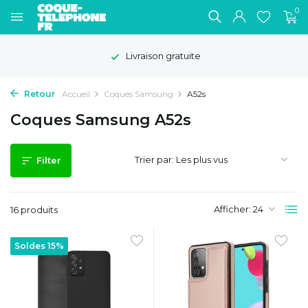
0
Livraison gratuite
Retour
Accueil
Coques Samsung
A52s
Coques Samsung A52s
Trier par:
Filter
Afficher:
16 produits
Soldes 15%