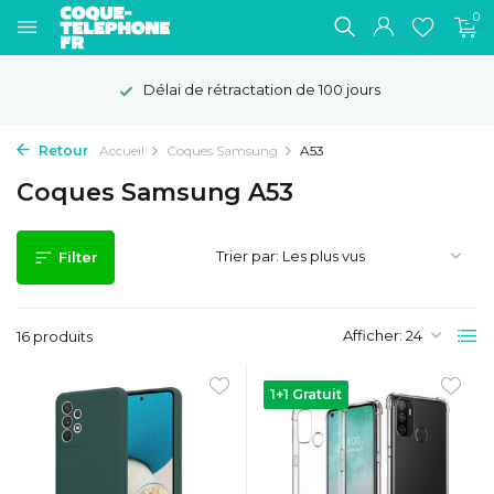
0
Délai de rétractation de 100 jours
Retour
Accueil
Coques Samsung
A53
Coques Samsung A53
Trier par:
Filter
Afficher:
16 produits
1+1 Gratuit