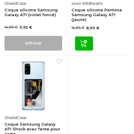
ShieldCase
xoxo Wildhearts
Coque silicone Samsung
Coque silicone Pantone
Galaxy A71 (violet foncé)
Samsung Galaxy A71
(jaune)
14,99 €
9,95 €
14,95 €
8,99 €
Afficher
ShieldCase
Coque Samsung Galaxy
A71 Shock avec fente pour
carte