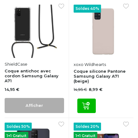
Soldes 40%
ShieldCase
xoxo Wildhearts
Coque antichoc avec
Coque silicone Pantone
cordon Samsung Galaxy
Samsung Galaxy A71
A71
(beige)
14,95 €
14,95 €
8,99 €
Afficher
Soldes 50%
Soldes 20%
1+1 Gratuit
1+1 Gratuit