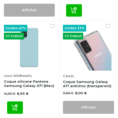
Afficher
Soldes 40%
Soldes 33%
1+1 Gratuit
1+1 Gratuit
xoxo Wildhearts
Ceezs
Coque silicone Pantone
Coque Samsung Galaxy
Samsung Galaxy A71 (bleu)
A71 antichoc (transparent)
11,99 €
8,00 €
14,95 €
8,99 €
Afficher