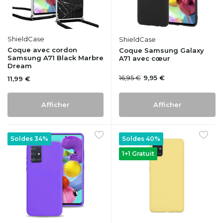
ShieldCase
ShieldCase
Coque avec cordon
Coque Samsung Galaxy
Samsung A71 Black Marbre
A71 avec cœur
Dream
16,95 €
9,95 €
11,99 €
Afficher
Afficher
Soldes 34%
Soldes 40%
1+1 Gratuit