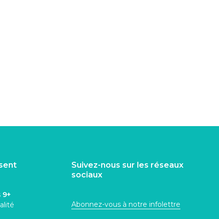
isent
Suivez-nous sur les réseaux
sociaux
s
9+
Abonnez-vous à notre infolettre
alité