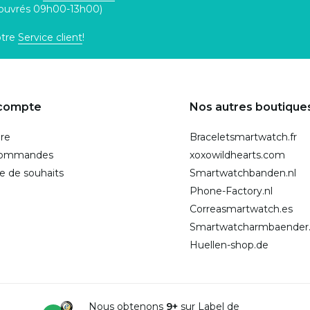
 ouvrés 09h00-13h00)
otre
Service client
!
compte
Nos autres boutique
ire
Braceletsmartwatch.fr
commandes
xoxowildhearts.com
te de souhaits
Smartwatchbanden.nl
Phone-Factory.nl
Correasmartwatch.es
Smartwatcharmbaender
Huellen-shop.de
Nous obtenons
9+
sur Label de