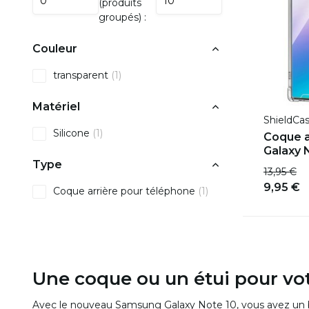
(produits
groupés) :
Couleur
transparent
(1)
Matériel
ShieldCa
Silicone
(1)
Coque 
Galaxy 
Type
13,95 €
9,95 €
Coque arrière pour téléphone
(1)
Une coque ou un étui pour vo
Avec le nouveau Samsung Galaxy Note 10, vous avez un b