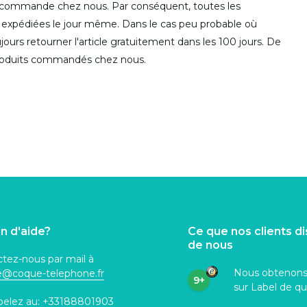
une commande chez nous. Par conséquent, toutes les
expédiées le jour même. Dans le cas peu probable où
urs retourner l'article gratuitement dans les 100 jours. De
s produits commandés chez nous.
n d'aide?
Ce que nos clients d
de nous
tez-nous par mail à
Nous obtenon
ce@coque
-telephone.fr
9+
sur Label de qu
pelez au:
+33188801903