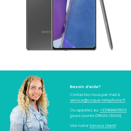
Besoin d'aide?
Contactez-nous par mail à
service@coque
-telephone.fr
Ou appelez au:
+33188801903
(jours ouvrés 09h00-13h00)
Voir notre
Service client
!