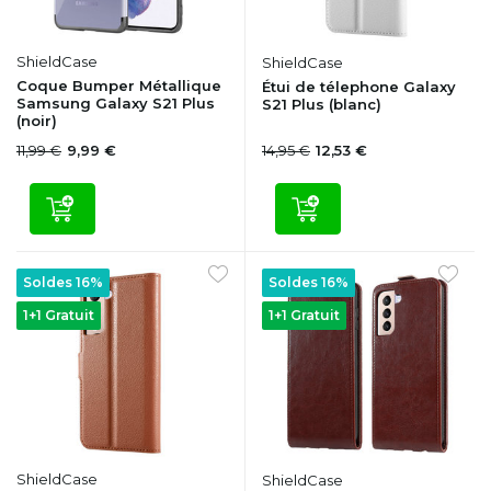
ShieldCase
ShieldCase
Coque Bumper Métallique
Étui de télephone Galaxy
Samsung Galaxy S21 Plus
S21 Plus (blanc)
(noir)
11,99 €
14,95 €
9,99 €
12,53 €
Soldes 16%
Soldes 16%
1+1 Gratuit
1+1 Gratuit
ShieldCase
ShieldCase