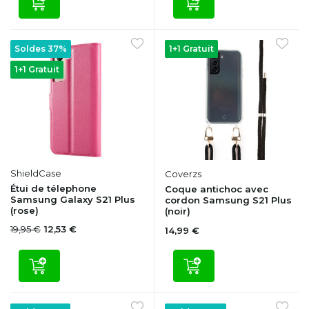
Soldes 37%
1+1 Gratuit
1+1 Gratuit
ShieldCase
Coverzs
Étui de télephone
Coque antichoc avec
Samsung Galaxy S21 Plus
cordon Samsung S21 Plus
(rose)
(noir)
19,95 €
12,53 €
14,99 €