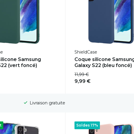
se
ShieldCase
ilicone Samsung
Coque silicone Samsun
S22 (vert foncé)
Galaxy S22 (bleu foncé)
11,99 €
9,99 €
Délai de rétractation de 100 jours
t
Soldes 17%