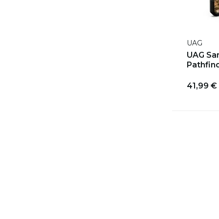
UAG
UAG Sa
Pathfind
41,99 €