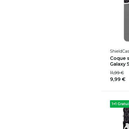
ShieldCa
Coque s
Galaxy 
11,99 €
9,99 €
1+1 Gratui