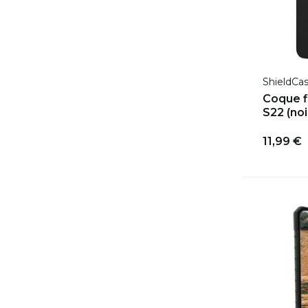
ShieldCa
Coque f
S22 (noi
11,99 €