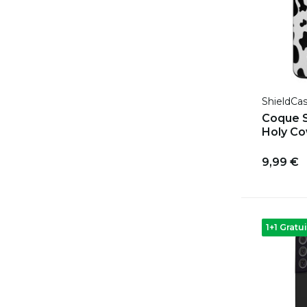
ShieldCa
Coque 
Holy C
9,99 €
1+1 Gratui