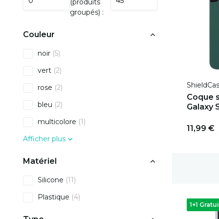
(produits
groupés) :
Couleur
noir
(5)
vert
(2)
ShieldCa
rose
(2)
Coque s
bleu
(2)
Galaxy 
multicolore
(1)
11,99 €
Afficher plus
Matériel
Livraison gratuite
Silicone
(11)
Plastique
(4)
1+1 Gratui