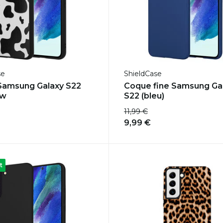
se
ShieldCase
Samsung Galaxy S22
Coque fine Samsung Ga
ow
S22 (bleu)
11,99 €
9,99 €
t