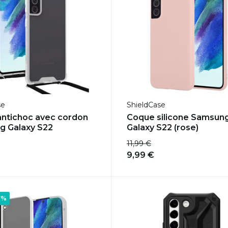
se
ShieldCase
ntichoc avec cordon
Coque silicone Samsun
g Galaxy S22
Galaxy S22 (rose)
11,99 €
9,99 €
7%