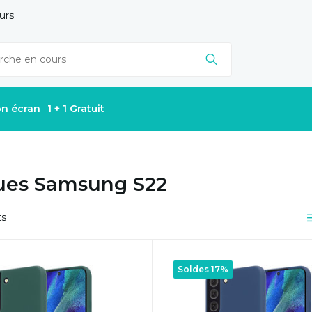
urs
on écran
1 + 1 Gratuit
ues Samsung S22
ts
Soldes 17%