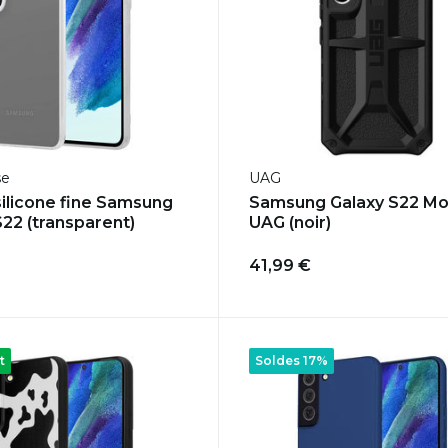
se
UAG
ilicone fine Samsung
Samsung Galaxy S22 M
S22 (transparent)
UAG (noir)
41,99 €
t
Soldes 17%