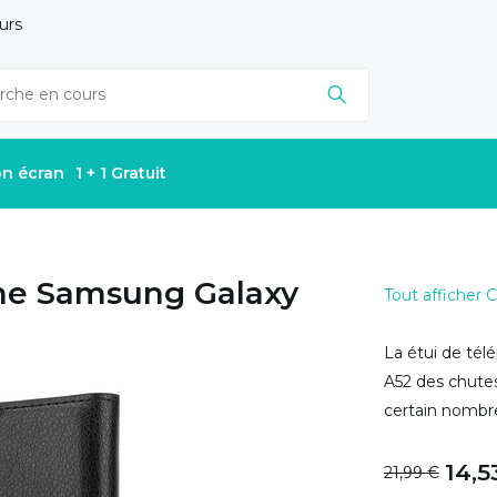
urs
on écran
1 + 1 Gratuit
one Samsung Galaxy
Tout afficher
La étui de tél
A52 des chute
certain nombre
14,5
21,99 €