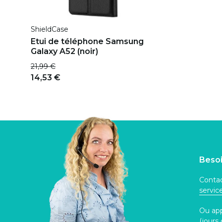
ShieldCase
Etui de téléphone Samsung
Galaxy A52 (noir)
21,99 €
14,53 €
Besoi
Contac
servi
Ou ap
(jours