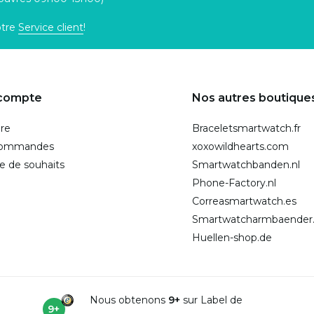
otre
Service client
!
compte
Nos autres boutique
ire
Braceletsmartwatch.fr
commandes
xoxowildhearts.com
te de souhaits
Smartwatchbanden.nl
Phone-Factory.nl
Correasmartwatch.es
Smartwatcharmbaender
Huellen-shop.de
Nous obtenons
9+
sur Label de
9+