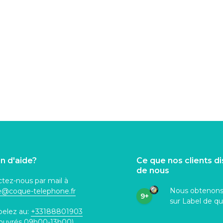
n d'aide?
Ce que nos clients d
de nous
tez-nous par mail à
Nous obtenon
ce@coque
-telephone.fr
9+
sur Label de qu
pelez au:
+33188801903
 ouvrés 09h00-13h00)