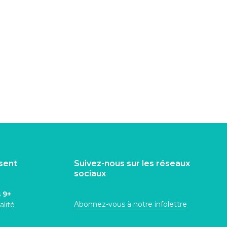
isent
Suivez-nous sur les réseaux
sociaux
s
9+
Abonnez-vous à notre infolettre
alité