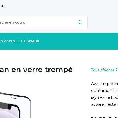
urs
on écran
1 + 1 Gratuit
ran en verre trempé
Tout afficher 
Avec un protec
écran importa
rayures de bou
appareil reste 