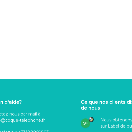
n d'aide?
Ce que nos clients d
de nous
tez-nous par mail à
Nous obtenon
ce@coque
-telephone.fr
9+
sur Label de qu