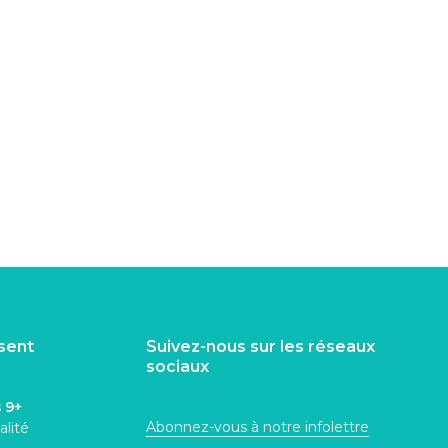
isent
Suivez-nous sur les réseaux
sociaux
s
9+
Abonnez-vous à notre infolettre
alité