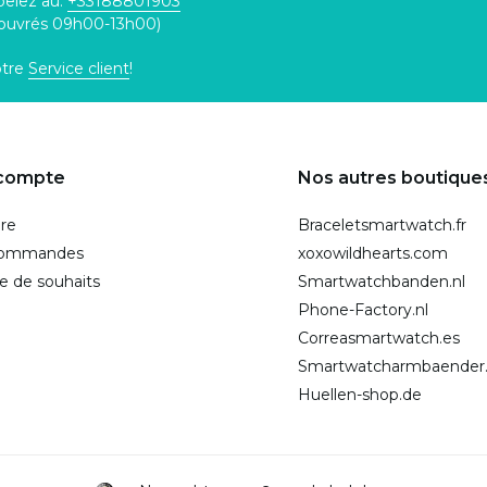
pelez au:
+33188801903
 ouvrés 09h00-13h00)
otre
Service client
!
compte
Nos autres boutique
ire
Braceletsmartwatch.fr
commandes
xoxowildhearts.com
te de souhaits
Smartwatchbanden.nl
Phone-Factory.nl
Correasmartwatch.es
Smartwatcharmbaender
Huellen-shop.de