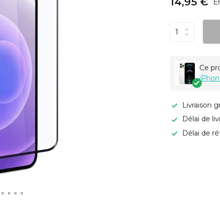
14,95 €
E
Ce pr
iPhon
Livraison g
Délai de li
Délai de ré