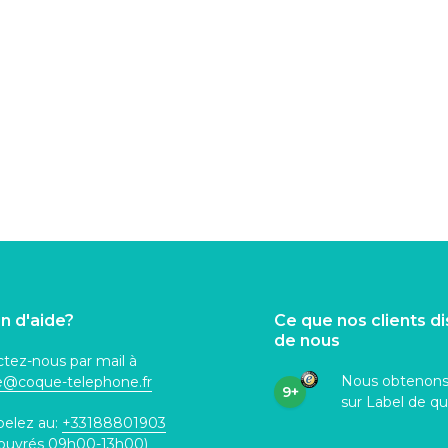
n d'aide?
Ce que nos clients d
de nous
tez-nous par mail à
Nous obtenon
ce@coque
-telephone.fr
9+
sur Label de qu
pelez au:
+33188801903
 ouvrés 09h00-13h00)