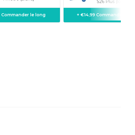
S26 Plus (lot de 2)
9 Commander le long
+ €14,99 Commander le l