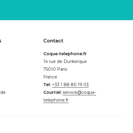
s
Contact
Coque-telephone.fr
14 rue de Dunkerque
75010 Paris
France
Tel:
+33 1 88 80 19 03
.de
Courriel:
service@coque-
telephone.fr