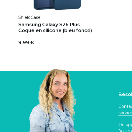
ShieldCase
Samsung Galaxy S26 Plus
Coque en silicone (bleu foncé)
9,99 €
Besoi
Contac
servi
Ou ap
(jours