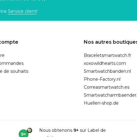
otre
Service client
!
compte
Nos autres boutique
ire
Braceletsmartwatch.fr
commandes
xoxowildhearts.com
te de souhaits
Smartwatchbanden.nl
Phone-Factory.nl
Correasmartwatch.es
Smartwatcharmbaender
Huellen-shop.de
Nous obtenons
9+
sur Label de
9+