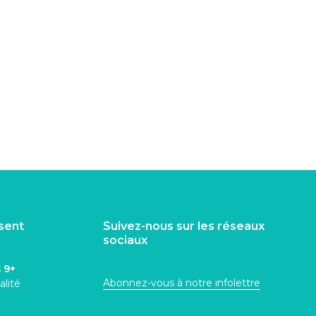
isent
Suivez-nous sur les réseaux
sociaux
s
9+
Abonnez-vous à notre infolettre
alité