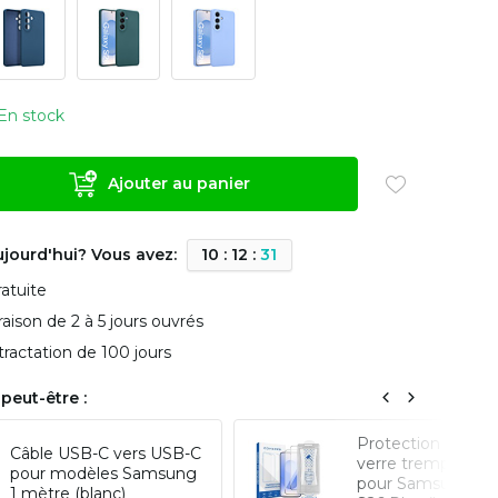
En stock
Ajouter au panier
ujourd'hui? Vous avez:
1
0
:
1
2
:
3
0
ratuite
vraison de 2 à 5 jours ouvrés
tractation de 100 jours
peut-être :
Protection d'écra
Câble USB-C vers USB-C
verre trempé ave
pour modèles Samsung
pour Samsung Ga
1 mètre (blanc)