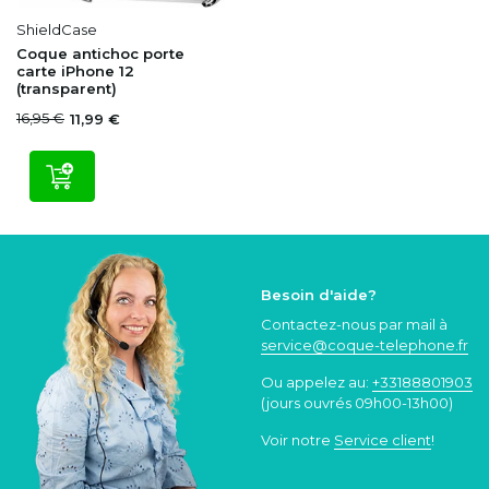
ShieldCase
Coque antichoc porte
carte iPhone 12
(transparent)
16,95 €
11,99 €
Besoin d'aide?
Contactez-nous par mail à
service@coque
-telephone.fr
Ou appelez au:
+33188801903
(jours ouvrés 09h00-13h00)
Voir notre
Service client
!