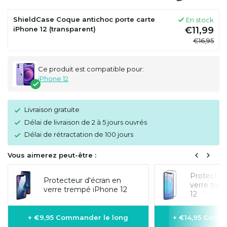
ShieldCase Coque antichoc porte carte
En stock
iPhone 12 (transparent)
€11,99
€16,95
Ce produit est compatible pour:
iPhone 12
Livraison gratuite
Délai de livraison de 2 à 5 jours ouvrés
Délai de rétractation de 100 jours
Vous aimerez peut-être :
Protecteur
Protecteur d'écran en
verre tre
verre trempé iPhone 12
12
+ €9,95 Commander le long
+ €14,95 Comm