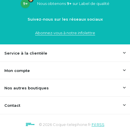
9+
Nous obtenons
9+
sur Label de qualité
Suivez-nous sur les réseaux sociaux
Abonnez-vous à notre infolettre
Service à la clientèle
Mon compte
Nos autres boutiques
Contact
© 2026 Coque-telephone.fr
Fil RSS