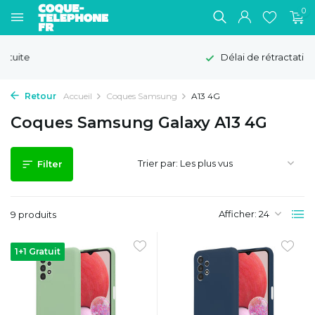
0
Délai de rétractation de 100 jours
Retour
Accueil
Coques Samsung
A13 4G
Coques Samsung Galaxy A13 4G
Trier par:
Filter
Afficher:
9 produits
1+1 Gratuit