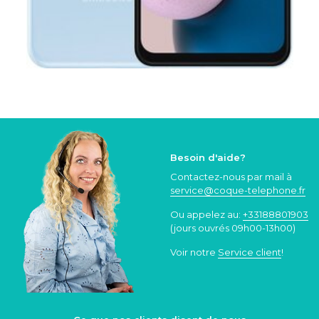
Besoin d'aide?
Contactez-nous par mail à
service@coque
-telephone.fr
Ou appelez au:
+33188801903
(jours ouvrés 09h00-13h00)
Voir notre
Service client
!