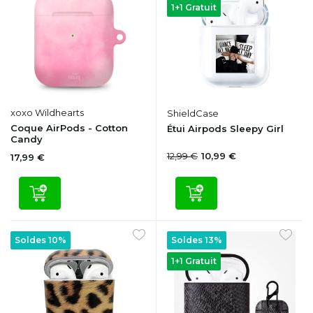
1+1 Gratuit
xoxo Wildhearts
ShieldCase
Coque AirPods - Cotton
Étui Airpods Sleepy Girl
Candy
12,99 €
10,99 €
17,99 €
Soldes 10%
Soldes 13%
1+1 Gratuit