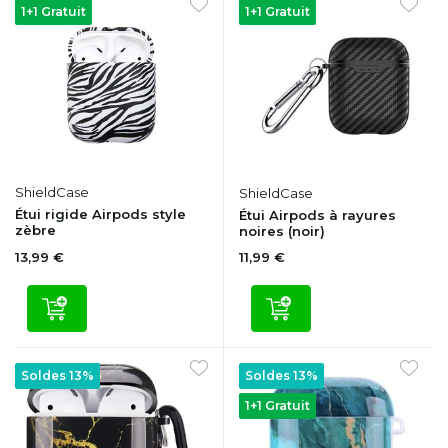
1+1 Gratuit
1+1 Gratuit
ShieldCase
ShieldCase
Étui rigide Airpods style
Étui Airpods à rayures
zèbre
noires (noir)
13,99 €
11,99 €
Soldes 13%
Soldes 13%
1+1 Gratuit