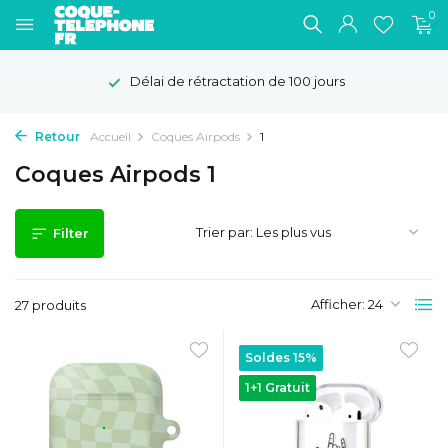
0
Livraison gratuite
Retour
Accueil
Coques Airpods
1
Coques Airpods 1
Trier par:
Filter
Afficher:
27 produits
Soldes 15%
1+1 Gratuit