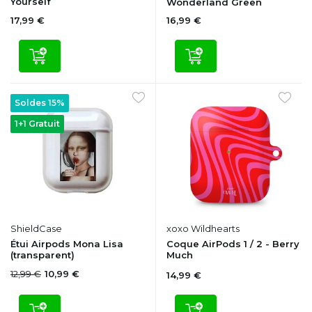
Yourself
Wonderland Green
17,99 €
16,99 €
Soldes 15%
1+1 Gratuit
ShieldCase
xoxo Wildhearts
Étui Airpods Mona Lisa
Coque AirPods 1 / 2 - Berry
(transparent)
Much
12,99 €
10,99 €
14,99 €