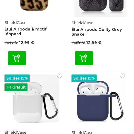
ShieldCase
ShieldCase
Étui Airpods à motif
Étui Airpods Guilty Grey
léopard
Snake
14,45 €
14,99 €
12,99 €
12,99 €
Soldes 15%
Soldes 15%
1+1 Gratuit
ShieldCase
ShieldCase