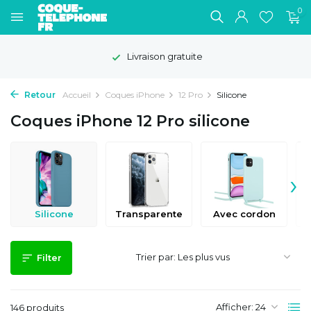
0
Livraison gratuite
Retour
Accueil
Coques iPhone
12 Pro
Silicone
Coques iPhone 12 Pro silicone
›
Silicone
Transparente
Avec cordon
Trier par:
Filter
Afficher:
146 produits