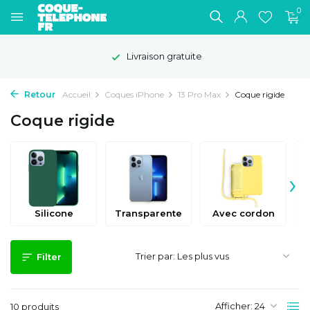
0
Livraison gratuite
Retour
Accueil
Coques iPhone
13 Pro Max
Coque rigide
Coque rigide
›
Silicone
Transparente
Avec cordon
Trier par:
Filter
Afficher:
10 produits