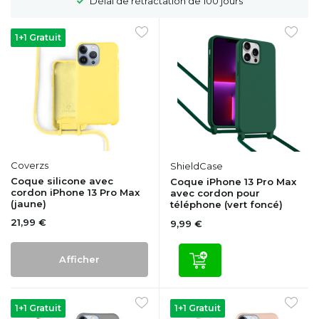
Délai de rétractation de 100 jours
1+1 Gratuit
Coverzs
ShieldCase
Coque silicone avec
Coque iPhone 13 Pro Max
cordon iPhone 13 Pro Max
avec cordon pour
(jaune)
téléphone (vert foncé)
21,99 €
9,99 €
Afficher
1+1 Gratuit
1+1 Gratuit