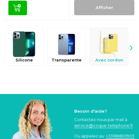
Afficher
›
Silicone
Transparente
Avec cordon
Besoin d'aide?
Contactez-nous par mail à
service@coque
-telephone.fr
Ou appelez au:
+33188801903