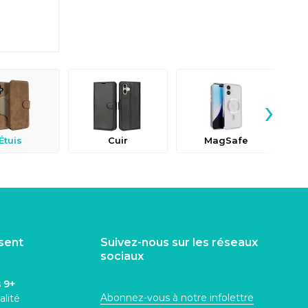
›
Étuis
Cuir
MagSafe
C
isent
Suivez-nous sur les réseaux
sociaux
s
9+
Abonnez-vous à notre infolettre
alité