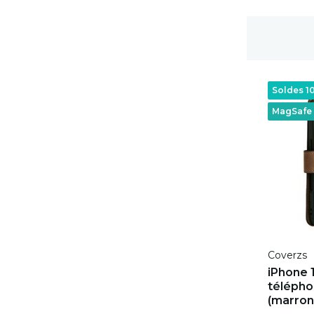
Délai de rétractation de 100 jours
Soldes 1
MagSafe
Coverzs
iPhone 1
téléph
(marron