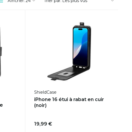
Afficher:
Trier par:
ShieldCase
iPhone 16 étui à rabat en cuir
fe
(noir)
19,99 €