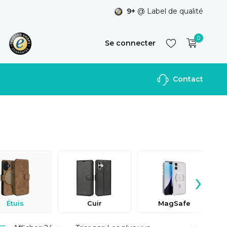
9+
@ Label de qualité
0
Se connecter
Contact
S'inscrire
›
Étuis
Cuir
MagSafe