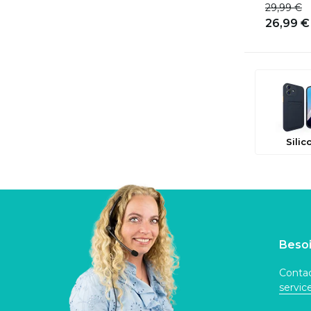
29,99 €
26,99 €
Silic
Besoi
Contac
servi