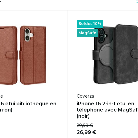
s
Soldes 10%
MagSafe
se
Coverzs
16 étui bibliothèque en
iPhone 16 2-in-1 étui en
rron)
téléphone avec MagSa
(noir)
29,99 €
26,99 €