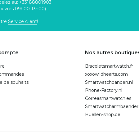
pelez au:
+33188801903
 ouvrés 09h00-13h00)
otre
Service client
!
compte
Nos autres boutique
ire
Braceletsmartwatch.fr
commandes
xoxowildhearts.com
te de souhaits
Smartwatchbanden.nl
Phone-Factory.nl
Correasmartwatch.es
Smartwatcharmbaender
Huellen-shop.de