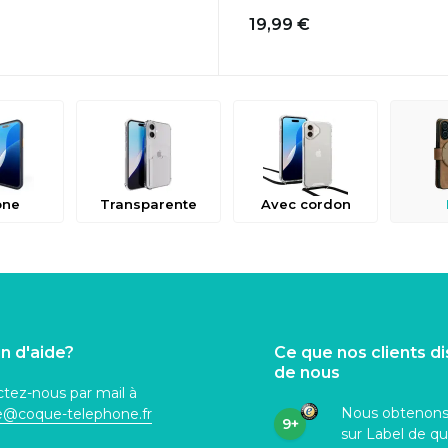
19,99 €
one
Transparente
Avec cordon
n d'aide?
Ce que nos clients d
de nous
tez-nous par mail à
Nous obtenon
ce@coque
-telephone.fr
9+
sur Label de qu