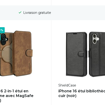
Livraison gratuite
0%
ShieldCase
6 2-in-1 étui en
iPhone 16 étui biblioth
one avec MagSafe
cuir (noir)
)