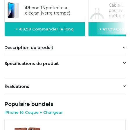
Câble US
iPhone 16 protecteur
pour modè
d'écran (verre trempé)
mètre (bl
+ €9,99 Commander le long
+ €11,99 Comm
Description du produit
Spécifications du produit
Évaluations
Populaire bundels
iPhone 16 Coque + Chargeur