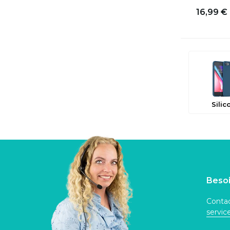
16,99 €
Silic
Besoi
Contac
servi