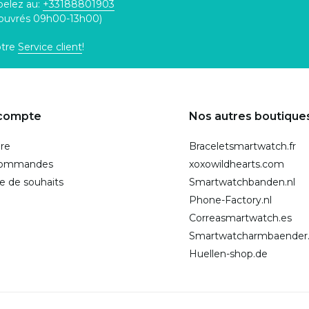
pelez au:
+33188801903
 ouvrés 09h00-13h00)
otre
Service client
!
compte
Nos autres boutique
ire
Braceletsmartwatch.fr
commandes
xoxowildhearts.com
te de souhaits
Smartwatchbanden.nl
Phone-Factory.nl
Correasmartwatch.es
Smartwatcharmbaender
Huellen-shop.de