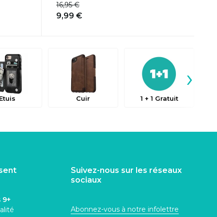
16,95 €
9,99 €
›
Etuis
Cuir
1 + 1 Gratuit
isent
Suivez-nous sur les réseaux
sociaux
s
9+
Abonnez-vous à notre infolettre
alité