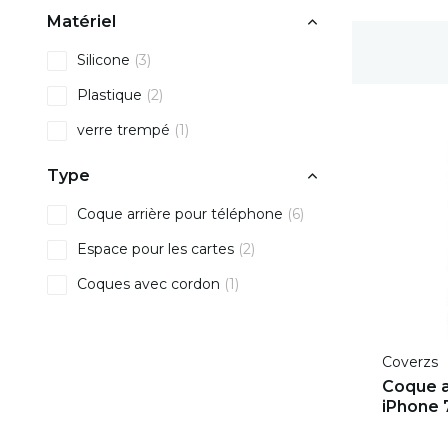
Matériel
Délai de rétractation de 100 jours
Silicone
(3)
Plastique
(2)
verre trempé
(1)
Type
Coque arrière pour téléphone
(6)
Espace pour les cartes
(2)
Coques avec cordon
(1)
Coverzs
Coque a
iPhone 7