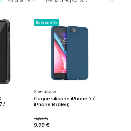
Afficher:
Trier par:
Soldes 41%
ShieldCase
c
Coque silicone iPhone 7 /
7 /
iPhone 8 (bleu)
16,95 €
9,99 €