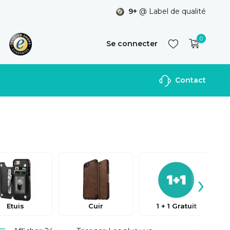
9+
@ Label de qualité
0
Se connecter
Contact
S'inscrire
›
Etuis
Cuir
1 + 1 Gratuit