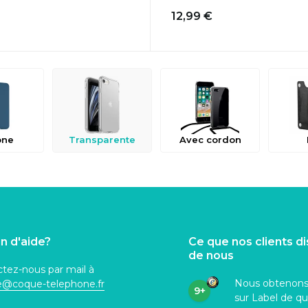
12,99 €
one
Transparente
Avec cordon
n d'aide?
Ce que nos clients d
de nous
tez-nous par mail à
Nous obtenon
ce@coque
-telephone.fr
9+
sur Label de qu