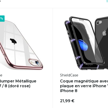
s
7%
se
ShieldCase
Bumper Métallique
Coque magnétique ave
 / 8 (doré rose)
plaque en verre iPhone 
iPhone 8
21,99 €