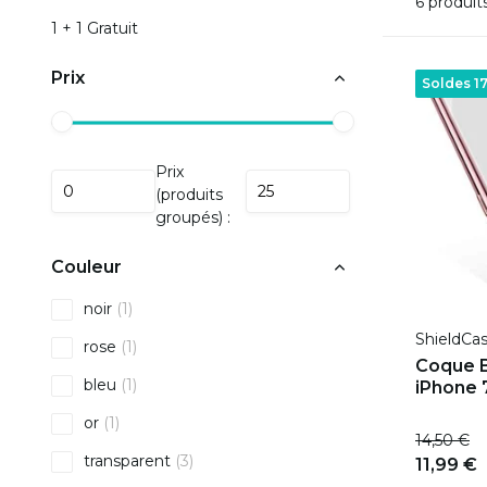
6 produit
1 + 1 Gratuit
Prix
Soldes 1
Prix
(produits
groupés) :
Couleur
noir
(1)
ShieldCa
rose
(1)
Coque 
bleu
(1)
iPhone 7
or
(1)
14,50 €
transparent
(3)
11,99 €