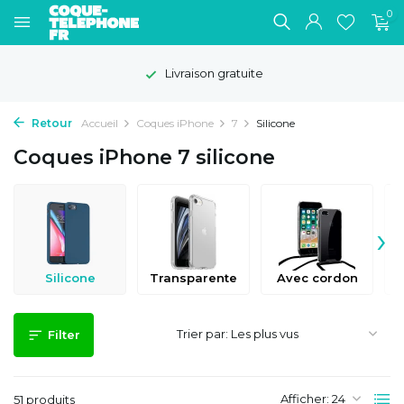
0
Livraison gratuite
Retour
Accueil
Coques iPhone
7
Silicone
Coques iPhone 7 silicone
›
Silicone
Transparente
Avec cordon
Trier par:
Filter
Afficher:
51 produits