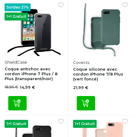
Soldes 21%
1+1 Gratuit
ShieldCase
Coverzs
Coque antichoc avec
Coque silicone avec
cordon iPhone 7 Plus / 8
cordon iPhone 7/8 Plus
Plus (transparent/noir)
(vert foncé)
18,95 €
14,99 €
21,99 €
1+1 Gratuit
1+1 Gratuit