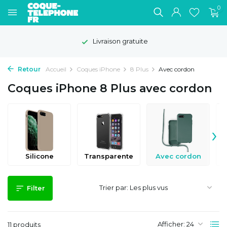
0
Délai de rétractation de 100 jours
Retour
Accueil
Coques iPhone
8 Plus
Avec cordon
Coques iPhone 8 Plus avec cordon
›
Silicone
Transparente
Avec cordon
Trier par:
Filter
Afficher:
11 produits