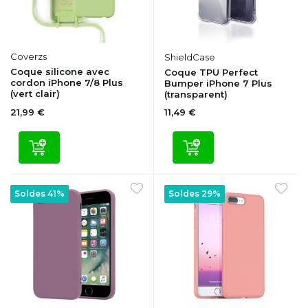
Coverzs
ShieldCase
Coque silicone avec
Coque TPU Perfect
cordon iPhone 7/8 Plus
Bumper iPhone 7 Plus
(vert clair)
(transparent)
21,99 €
11,49 €
Soldes 41%
Soldes 29%