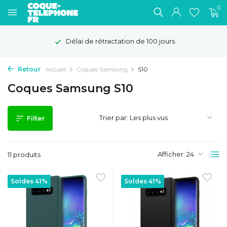
0
Délai de rétractation de 100 jours
Retour
Accueil
Coques Samsung
S10
Coques Samsung S10
Trier par:
Filter
Afficher:
11 produits
Soldes 41%
Soldes 41%