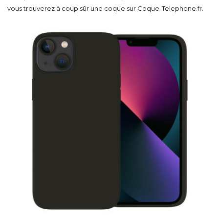
vous trouverez à coup sûr une coque sur Coque-Telephone.fr.