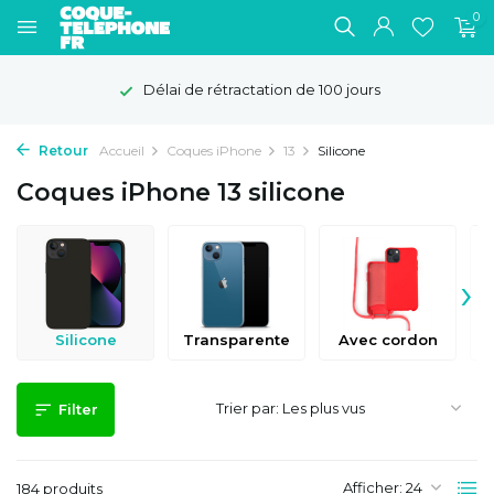
0
Livraison gratuite
Retour
Accueil
Coques iPhone
13
Silicone
Coques iPhone 13 silicone
›
Silicone
Transparente
Avec cordon
Trier par:
Filter
Afficher:
184 produits