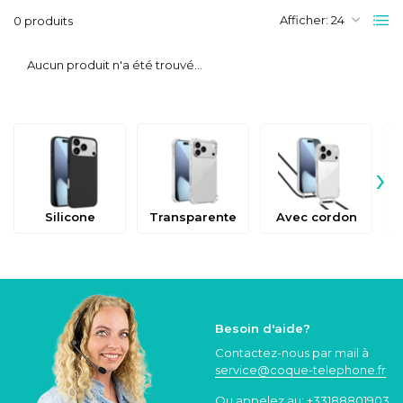
Afficher:
0 produits
Aucun produit n'a été trouvé...
›
Silicone
Transparente
Avec cordon
Besoin d'aide?
Contactez-nous par mail à
service@coque
-telephone.fr
Ou appelez au:
+33188801903