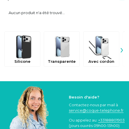
Aucun produit n'a été trouvé...
›
Silicone
Transparente
Avec cordon
Besoin d'aide?
Contactez-nous par mail à
service@coque
-telephone.fr
Ou appelez au:
+33188801903
(jours ouvrés 09h00-13h00)