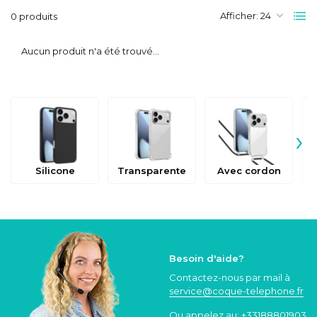
Afficher:
0 produits
Aucun produit n'a été trouvé...
›
Silicone
Transparente
Avec cordon
Besoin d'aide?
Contactez-nous par mail à
service@coque
-telephone.fr
Ou appelez au:
+33188801903