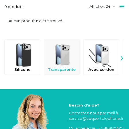
Afficher:
0 produits
Aucun produit n'a été trouvé...
›
Silicone
Transparente
Avec cordon
Besoin d'aide?
Contactez-nous par mail à
service@coque
-telephone.fr
Ou appelez au:
+33188801903