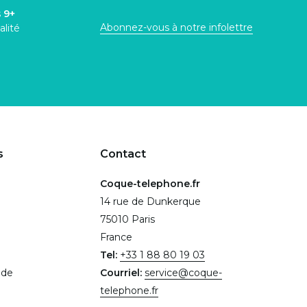
s
9+
Abonnez-vous à notre infolettre
alité
s
Contact
Coque-telephone.fr
14 rue de Dunkerque
75010 Paris
France
Tel:
+33 1 88 80 19 03
.de
Courriel:
service@coque-
telephone.fr