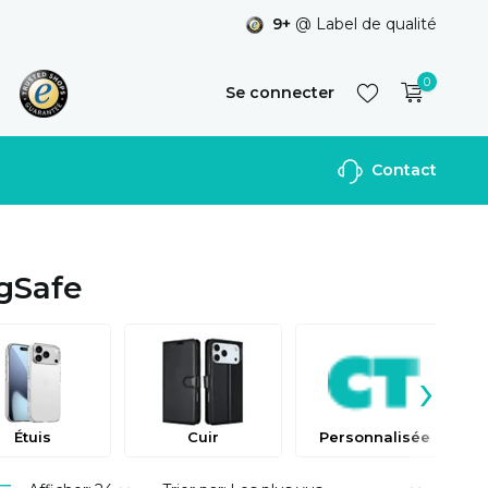
9+
@ Label de qualité
0
Se connecter
Contact
S'inscrire
gSafe
›
Étuis
Cuir
Personnalisée