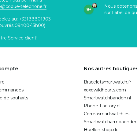
tez-nous par mail à
Nous obtenon
ce@coque
-telephone.fr
9+
sur Label de qu
pelez au:
+33188801903
 ouvrés 09h00-13h00)
otre
Service client
!
compte
Nos autres boutique
ire
Braceletsmartwatch.fr
commandes
xoxowildhearts.com
te de souhaits
Smartwatchbanden.nl
Phone-Factory.nl
Correasmartwatch.es
Smartwatcharmbaender
Huellen-shop.de