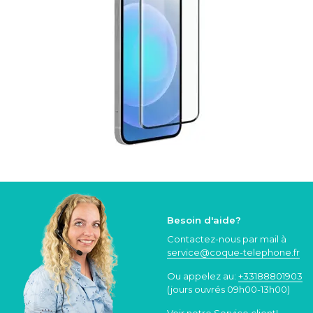
Besoin d'aide?
Contactez-nous par mail à
service@coque
-telephone.fr
Ou appelez au:
+33188801903
(jours ouvrés 09h00-13h00)