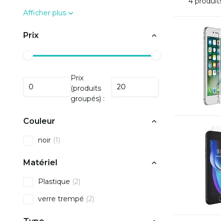
4 produit
Afficher plus
Prix
Prix
(produits
groupés) :
Couleur
noir
(1)
Matériel
Plastique
(2)
verre trempé
(2)