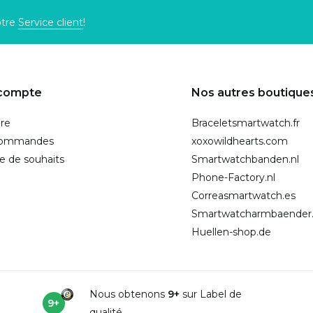
otre
Service client
!
compte
Nos autres boutique
ire
Braceletsmartwatch.fr
commandes
xoxowildhearts.com
te de souhaits
Smartwatchbanden.nl
Phone-Factory.nl
Correasmartwatch.es
Smartwatcharmbaender
Huellen-shop.de
Nous obtenons
9+
sur Label de
9+
qualité