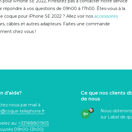
an pour iPhone SE 2022, n’hésitez pas à contacter notre service
pour répondre à vos questions de 09h00 à 17h00. Êtes-vous à la
ne coque pour iPhone SE 2022 ? Allez voir nos
accessoires
urs, câbles et autres adapteurs. Faites une commande
ement chez vous !
n d'aide?
Ce que nos clients d
de nous
tez-nous par mail à
Nous obtenon
ce@coque
-telephone.fr
9+
sur Label de qu
pelez au:
+33188801903
 ouvrés 09h00-13h00)