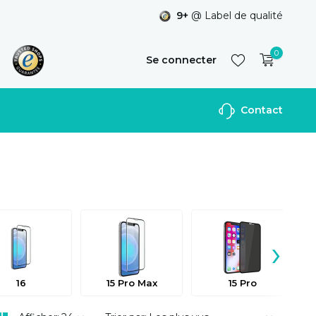
9+
@ Label de qualité
0
Se connecter
Contact
S'inscrire
›
16
15 Pro Max
15 Pro