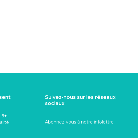
isent
Suivez-nous sur les réseaux
sociaux
s
9+
Abonnez-vous à notre infolettre
alité