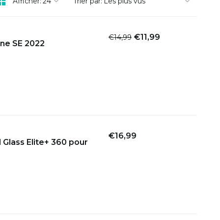
Afficher:
Trier par:
€11,99
€14,99
one SE 2022
€16,99
d Glass Elite+ 360 pour